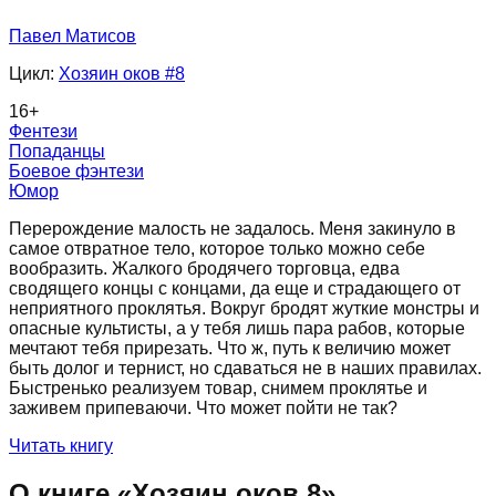
Павел Матисов
Цикл:
Хозяин оков
#8
16
+
Фентези
Попаданцы
Боевое фэнтези
Юмор
Перерождение малость не задалось. Меня закинуло в
самое отвратное тело, которое только можно себе
вообразить. Жалкого бродячего торговца, едва
сводящего концы с концами, да еще и страдающего от
неприятного проклятья. Вокруг бродят жуткие монстры и
опасные культисты, а у тебя лишь пара рабов, которые
мечтают тебя прирезать. Что ж, путь к величию может
быть долог и тернист, но сдаваться не в наших правилах.
Быстренько реализуем товар, снимем проклятье и
заживем припеваючи. Что может пойти не так?
Читать книгу
О книге «
Хозяин оков 8
»