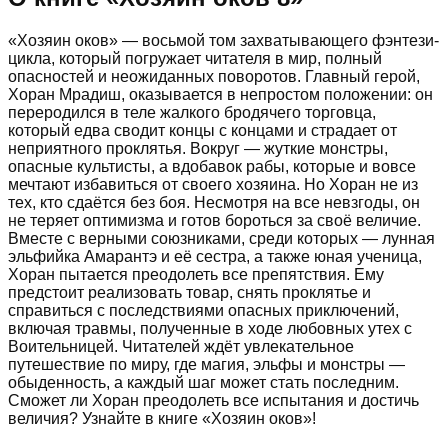
«Хозяин оков» — восьмой том захватывающего фэнтези-
цикла, который погружает читателя в мир, полный
опасностей и неожиданных поворотов. Главный герой,
Хоран Мрадиш, оказывается в непростом положении: он
переродился в теле жалкого бродячего торговца,
который едва сводит концы с концами и страдает от
неприятного проклятья. Вокруг — жуткие монстры,
опасные культисты, а вдобавок рабы, которые и вовсе
мечтают избавиться от своего хозяина. Но Хоран не из
тех, кто сдаётся без боя. Несмотря на все невзгоды, он
не теряет оптимизма и готов бороться за своё величие.
Вместе с верными союзниками, среди которых — лунная
эльфийка Амарантэ и её сестра, а также юная ученица,
Хоран пытается преодолеть все препятствия. Ему
предстоит реализовать товар, снять проклятье и
справиться с последствиями опасных приключений,
включая травмы, полученные в ходе любовных утех с
Воительницей. Читателей ждёт увлекательное
путешествие по миру, где магия, эльфы и монстры —
обыденность, а каждый шаг может стать последним.
Сможет ли Хоран преодолеть все испытания и достичь
величия? Узнайте в книге «Хозяин оков»!