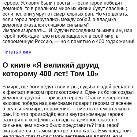
героев. Условия были просты — если герои победят
демонов, то в реальном мире их жизни будут спасены;
если нет, они умрут от смертельных ран. Но что делать,
если герои переругались между собой, а владыка
демонов оказался слишком сильным?
Импровизировать... И будучи последним выжившим, наш
герой побеждает зло и возвращается в свой мир, в
современную Россию, — но с памятью о 400 годах жизни!
Читать книгу
О книге «
Я великий друид
которому 400 лет! Том 10
»
В мире, где боги ведут свои игры, судьба людей решается
в фантастическом противостоянии. Один из богов создал
демонов, другой — призвал героев. Ставки невероятно
высоки: победа над демонами подарит героям спасение
в реальном мире, поражение — смерть от смертельных
ран. Но что произойдёт, если внутри команды героев
разгорится конфликт, а владыка демонов окажется
сильнее, чем можно было представить? Наш герой
оказывается в самом центре этого хаоса. Ему предстоит
не только сразиться с могущественным врагом, но и