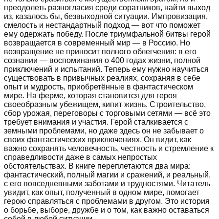
преодолеть разногласия среди соратников, найти выход
из, казалось бы, безвыходной ситуации. Импровизация,
смелость и нестандартный подход — вот что поможет
ему одержать победу. После триумфальной битвы герой
возвращается в современный мир — в Россию. Но
возвращение не приносит полного облегчения: в его
сознании — воспоминания о 400 годах жизни, полной
приключений и испытаний. Теперь ему нужно научиться
существовать в привычных реалиях, сохраняя в себе
опыт и мудрость, приобретённые в фантастическом
мире. На ферме, которая становится для героя
своеобразным убежищем, кипит жизнь. Строительство,
сбор урожая, переговоры с торговыми сетями — всё это
требует внимания и участия. Герой сталкивается с
земными проблемами, но даже здесь он не забывает о
своих фантастических приключениях. Он видит, как
важно сохранять человечность, честность и стремление к
справедливости даже в самых непростых
обстоятельствах. В книге переплетаются два мира:
фантастический, полный магии и сражений, и реальный,
с его повседневными заботами и трудностями. Читатель
увидит, как опыт, полученный в одном мире, помогает
герою справляться с проблемами в другом. Это история
о борьбе, выборе, дружбе и о том, как важно оставаться
собой в любой ситуации.