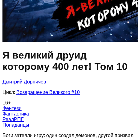
Я великий друид
которому 400 лет! Том 10
Дмитрий Дорничев
Цикл:
Возвращение Великого
#10
16
+
Фентези
Фантастика
РеалРПГ
Попаданцы
Боги затеяли игру: один создал демонов, другой призвал