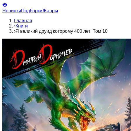
Новинки
Подборки
Жанры
Главная
›
Книги
›
Я великий друид которому 400 лет! Том 10