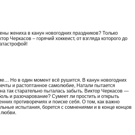
мены жениха в канун новогодних праздников? Только
ор Черкасов – горячий хоккеист, от взгляда которого до
катастрофой!
име… Но в один момент всё рушится. В канун новогодних
мечты и растоптанное самолюбие, Натали пытается
она так старательно пыталась забыть. Виктор Черкасов —
 боль и разочарование? Сумеет ли простить и открыть
нних противоречиях и поиске себя. О том, как важно
нальные испытания, борется с сомнениями и в конце концов
 любви.