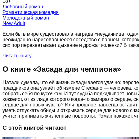
18
+
Любовный роман
Романтическая комедия
Молодежный роман
New Adult
Если бы в мире существовала награда «неудачница года»,
неожиданно нарисовавшееся соседство с парнем, которому 
сих пор перехватывает дыхание и дрожат коленки? В тако
Читать книгу
О книге «
Засада для чемпиона
»
Натали думала, что её жизнь складывается удачно: персп
праздников она узнаёт об измене Стефано — человека, к
собрать себя по кусочкам. И тут судьба подкидывает новы
хоккеист, от взгляда которого когда-то замирало сердце,
сердце для новых чувств? Или прошлое навсегда оставит 
уметь отпускать обиды и открывать сердце для нового сча
учится принимать жизненные повороты. Роман покажет, ч
С этой книгой читают