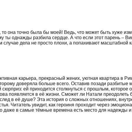
 то она точно была бы моей! Ведь, что может быть хуже из
ты однажды разбила сердце. А что если этот парень – Викт
м случае дела не просто плохи, а попахивают масштабной 
ективная карьера, прекрасный жених, уютная квартира в Р
оторому доверяла больше всего. Оставив позади разбитые 
й сюрприз: ей приходится столкнуться с прошлым, которое 
 снова появляется в её жизни. Сможет ли Натали преодолеть
след в её душе? Эта история о сложных отношениях, внутре
стья. Читатель увидит, как героиня проходит через эмоцио
то даже в самые тёмные времена есть место для надежды и