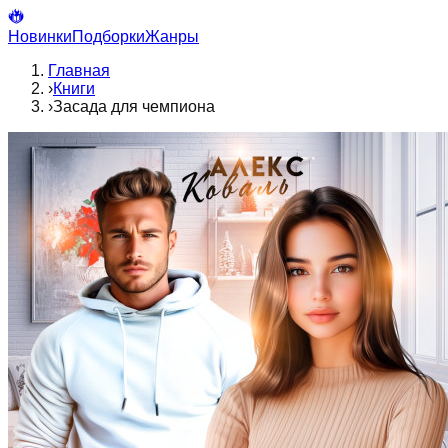
Новинки
Подборки
Жанры
Главная
›
Книги
›
Засада для чемпиона