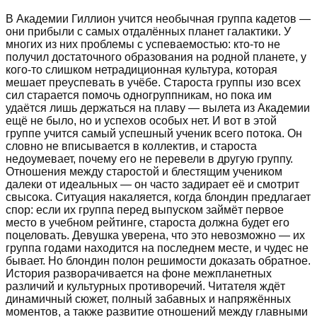
В Академии Гиллион учится необычная группа кадетов —
они прибыли с самых отдалённых планет галактики. У
многих из них проблемы с успеваемостью: кто-то не
получил достаточного образования на родной планете, у
кого-то слишком нетрадиционная культура, которая
мешает преуспевать в учёбе. Староста группы изо всех
сил старается помочь одногруппникам, но пока им
удаётся лишь держаться на плаву — вылета из Академии
ещё не было, но и успехов особых нет. И вот в этой
группе учится самый успешный ученик всего потока. Он
словно не вписывается в коллектив, и староста
недоумевает, почему его не перевели в другую группу.
Отношения между старостой и блестящим учеником
далеки от идеальных — он часто задирает её и смотрит
свысока. Ситуация накаляется, когда блондин предлагает
спор: если их группа перед выпуском займёт первое
место в учебном рейтинге, староста должна будет его
поцеловать. Девушка уверена, что это невозможно — их
группа годами находится на последнем месте, и чудес не
бывает. Но блондин полон решимости доказать обратное.
История разворачивается на фоне межпланетных
различий и культурных противоречий. Читателя ждёт
динамичный сюжет, полный забавных и напряжённых
моментов, а также развитие отношений между главными