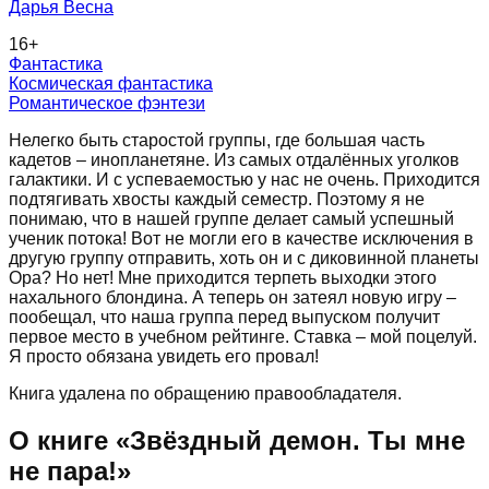
Дарья Весна
16
+
Фантастика
Космическая фантастика
Романтическое фэнтези
Нелегко быть старостой группы, где большая часть
кадетов – инопланетяне. Из самых отдалённых уголков
галактики. И с успеваемостью у нас не очень. Приходится
подтягивать хвосты каждый семестр. Поэтому я не
понимаю, что в нашей группе делает самый успешный
ученик потока! Вот не могли его в качестве исключения в
другую группу отправить, хоть он и с диковинной планеты
Ора? Но нет! Мне приходится терпеть выходки этого
нахального блондина. А теперь он затеял новую игру –
пообещал, что наша группа перед выпуском получит
первое место в учебном рейтинге. Ставка – мой поцелуй.
Я просто обязана увидеть его провал!
Книга удалена по обращению правообладателя.
О книге «
Звёздный демон. Ты мне
не пара!
»