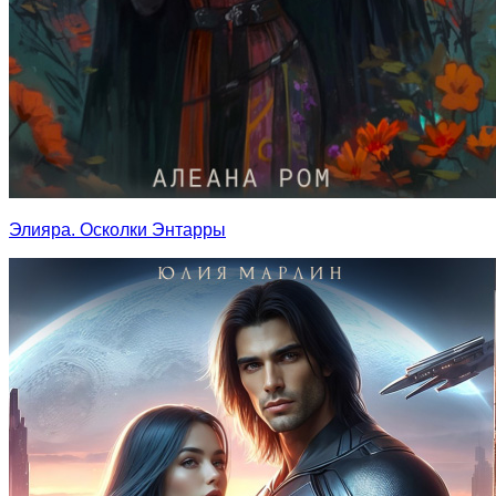
Элияра. Осколки Энтарры