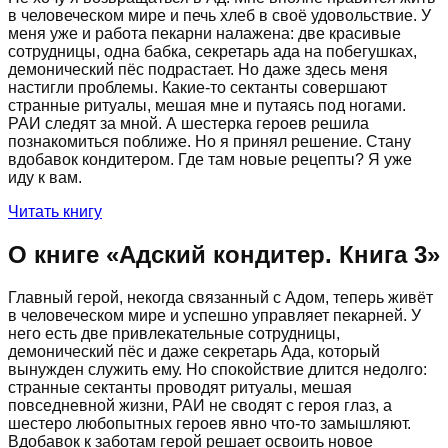
в человеческом мире и печь хлеб в своё удовольствие. У
меня уже и работа пекарни налажена: две красивые
сотрудницы, одна бабка, секретарь ада на побегушках,
демонический пёс подрастает. Но даже здесь меня
настигли проблемы. Какие-то сектанты совершают
странные ритуалы, мешая мне и путаясь под ногами.
РАИ следят за мной. А шестерка героев решила
познакомиться поближе. Но я принял решение. Стану
вдобавок кондитером. Где там новые рецепты? Я уже
иду к вам.
Читать книгу
О книге «
Адский кондитер. Книга 3
»
Главный герой, некогда связанный с Адом, теперь живёт
в человеческом мире и успешно управляет пекарней. У
него есть две привлекательные сотрудницы,
демонический пёс и даже секретарь Ада, который
вынужден служить ему. Но спокойствие длится недолго:
странные сектанты проводят ритуалы, мешая
повседневной жизни, РАИ не сводят с героя глаз, а
шестеро любопытных героев явно что-то замышляют.
Вдобавок к заботам герой решает освоить новое