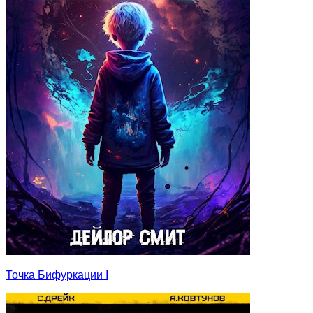
Точка Бифуркации I