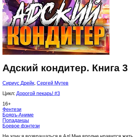
Адский кондитер. Книга 3
Сириус Дрейк
,
Сергей Мутев
Цикл:
Дорогой пекарь!
#3
16
+
Фентези
Бояръ-Аниме
Попаданцы
Боевое фэнтези
Не хочу я возвращаться в Ад! Мне вполне нравится жить