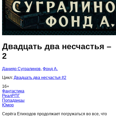
Двадцать два несчастья –
2
Данияр Сугралинов
,
Фонд А.
Цикл:
Двадцать два несчастья
#2
16
+
Фантастика
РеалРПГ
Попаданцы
Юмор
Серёга Епиходов продолжает погружаться во все, что