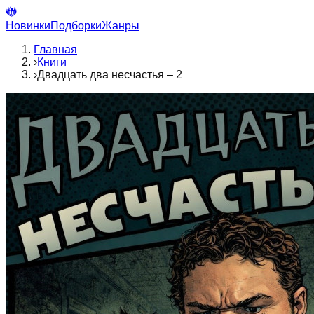
Новинки
Подборки
Жанры
Главная
›
Книги
›
Двадцать два несчастья – 2