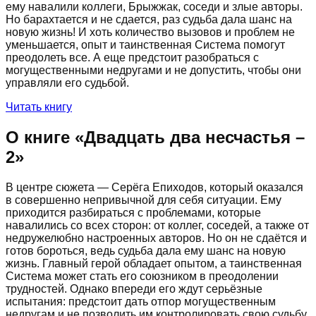
ему навалили коллеги, Брыжжак, соседи и злые авторы.
Но барахтается и не сдается, раз судьба дала шанс на
новую жизнь! И хоть количество вызовов и проблем не
уменьшается, опыт и таинственная Система помогут
преодолеть все. А еще предстоит разобраться с
могущественными недругами и не допустить, чтобы они
управляли его судьбой.
Читать книгу
О книге «
Двадцать два несчастья –
2
»
В центре сюжета — Серёга Епиходов, который оказался
в совершенно непривычной для себя ситуации. Ему
приходится разбираться с проблемами, которые
навалились со всех сторон: от коллег, соседей, а также от
недружелюбно настроенных авторов. Но он не сдаётся и
готов бороться, ведь судьба дала ему шанс на новую
жизнь. Главный герой обладает опытом, а таинственная
Система может стать его союзником в преодолении
трудностей. Однако впереди его ждут серьёзные
испытания: предстоит дать отпор могущественным
недругам и не позволить им контролировать свою судьбу.