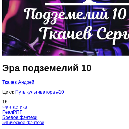
Эра подземелий 10
Ткачев Андрей
Цикл:
Путь культиватора
#10
16
+
Фантастика
РеалРПГ
Боевое фэнтези
Эпическое фэнтези