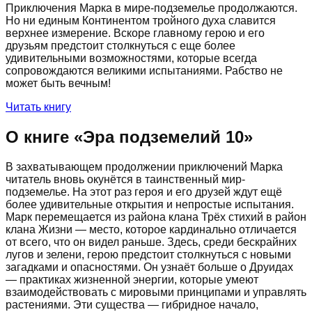
Приключения Марка в мире-подземелье продолжаются.
Но ни единым Континентом тройного духа славится
верхнее измерение. Вскоре главному герою и его
друзьям предстоит столкнуться с еще более
удивительными возможностями, которые всегда
сопровождаются великими испытаниями. Рабство не
может быть вечным!
Читать книгу
О книге «
Эра подземелий 10
»
В захватывающем продолжении приключений Марка
читатель вновь окунётся в таинственный мир-
подземелье. На этот раз героя и его друзей ждут ещё
более удивительные открытия и непростые испытания.
Марк перемещается из района клана Трёх стихий в район
клана Жизни — место, которое кардинально отличается
от всего, что он видел раньше. Здесь, среди бескрайних
лугов и зелени, герою предстоит столкнуться с новыми
загадками и опасностями. Он узнаёт больше о Друидах
— практиках жизненной энергии, которые умеют
взаимодействовать с мировыми принципами и управлять
растениями. Эти существа — гибридное начало,