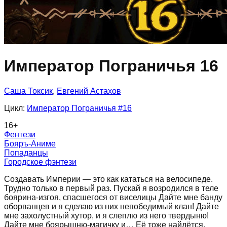
Император Пограничья 16
Саша Токсик
,
Евгений Астахов
Цикл:
Император Пограничья
#16
16
+
Фентези
Бояръ-Аниме
Попаданцы
Городское фэнтези
Создавать Империи — это как кататься на велосипеде.
Трудно только в первый раз. Пускай я возродился в теле
боярина-изгоя, спасшегося от виселицы Дайте мне банду
оборванцев и я сделаю из них непобедимый клан! Дайте
мне захолустный хутор, и я слеплю из него твердыню!
Дайте мне боярышню-магичку и… Её тоже найдётся,