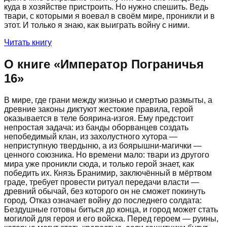
куда в хозяйстве пристроить. Но нужно спешить. Ведь
твари, с которыми я воевал в своём мире, проникли и в
этот. И только я знаю, как выиграть войну с ними.
Читать книгу
О книге «
Император Пограничья
16
»
В мире, где грани между жизнью и смертью размыты, а
древние законы диктуют жестокие правила, герой
оказывается в теле боярина-изгоя. Ему предстоит
непростая задача: из банды оборванцев создать
непобедимый клан, из захолустного хутора —
неприступную твердыню, а из боярышни-магички —
ценного союзника. Но времени мало: твари из другого
мира уже проникли сюда, и только герой знает, как
победить их. Князь Бранимир, заключённый в мёртвом
граде, требует провести ритуал передачи власти —
древний обычай, без которого он не сможет покинуть
город. Отказ означает войну до последнего солдата:
Бездушные готовы биться до конца, и город может стать
могилой для героя и его войска. Перед героем — руины,