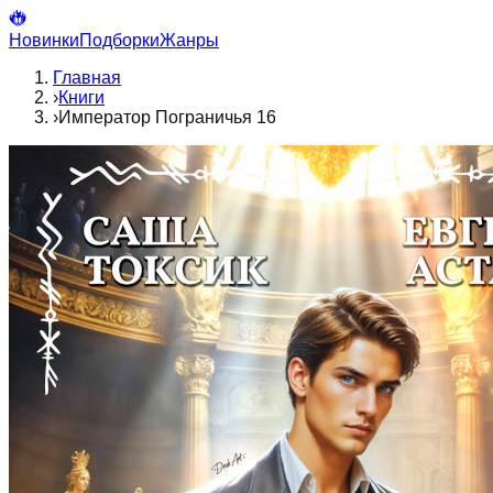
Новинки
Подборки
Жанры
Главная
›
Книги
›
Император Пограничья 16