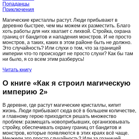
Попаданцы
Приключения
Магические кристаллы растут. Люди прибывают в
деревню быстрее, чем мы можем их разместить. Благо
хоть работы для них хватает с лихвой. Стройка, охрана
границ от бандитов и нападения монстров. И не просто
монстров, а таких, каких в этом районе быть не должно.
Это случайность? Или слухи о том, что за границей
империи что-то происходит не просто слухи? Как бы там
ни было, я со всем этим разберусь!
Читать книгу
О книге «
Как я строил магическую
империю 2
»
В деревне, где растут магические кристаллы, кипит
жизнь. Люди прибывают сюда всё в большем количестве,
и главному герою приходится решать множество
проблем: размещать новоприбывших, организовывать
стройку, обеспечивать охрану границ от бандитов и
монстров, которые появляются в этих краях всё чаще.
Неужели это просто случайность? Или за границей