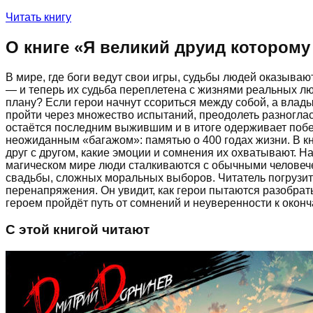
Читать книгу
О книге «
Я великий друид которому 
В мире, где боги ведут свои игры, судьбы людей оказываю
— и теперь их судьба переплетена с жизнями реальных люд
плану? Если герои начнут ссориться между собой, а влад
пройти через множество испытаний, преодолеть разногла
остаётся последним выжившим и в итоге одерживает побед
неожиданным «багажом»: памятью о 400 годах жизни. В к
друг с другом, какие эмоции и сомнения их охватывают. Н
магическом мире люди сталкиваются с обычными человеч
свадьбы, сложных моральных выборов. Читатель погрузитс
перенапряжения. Он увидит, как герои пытаются разобрат
героем пройдёт путь от сомнений и неуверенности к оконч
С этой книгой читают