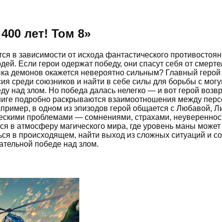
400 лет! Том 8
»
тся в зависимости от исхода фантастического противостоян
ей. Если герои одержат победу, они спасут себя от смертел
ыка демонов окажется невероятно сильным? Главный герой 
сия среди союзников и найти в себе силы для борьбы с мо
у над злом. Но победа далась нелегко — и вот герой возв
ниге подробно раскрываются взаимоотношения между персо
апример, в одном из эпизодов герой общается с Любавой, Ли
ескими проблемами — сомнениями, страхами, неувереннос
я в атмосферу магического мира, где уровень маны может 
ься в происходящем, найти выход из сложных ситуаций и с
ательной победе над злом.