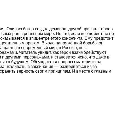
ия. Один из богов создал демонов, другой призвал героев
ьных ран в реальном мире. Но что, если всё пойдёт не по
оказывается в эпицентре этого конфликта. Ему предстоит
гущественным врагом. В ходе напряжённой борьбы он
ращается в современный мир, в Россию, но с
нажами. Читатель увидит, как герои взаимодействуют
 и другими персонажами, и становится ясно, что даже в
тью в будущем. Обсуждаются вопросы материнства,
зашкаливать, а заклинания — развеиваться из-за
охранить верность своим принципам. И вместе с главным