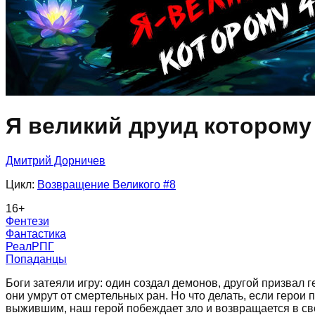
Я великий друид которому 
Дмитрий Дорничев
Цикл:
Возвращение Великого
#8
16
+
Фентези
Фантастика
РеалРПГ
Попаданцы
Боги затеяли игру: один создал демонов, другой призвал 
они умрут от смертельных ран. Но что делать, если геро
выжившим, наш герой побеждает зло и возвращается в сво