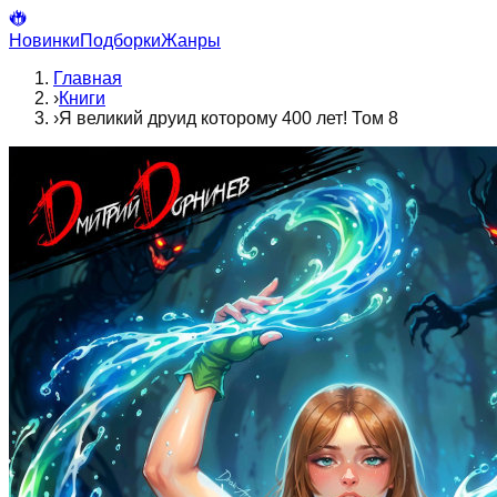
Новинки
Подборки
Жанры
Главная
›
Книги
›
Я великий друид которому 400 лет! Том 8